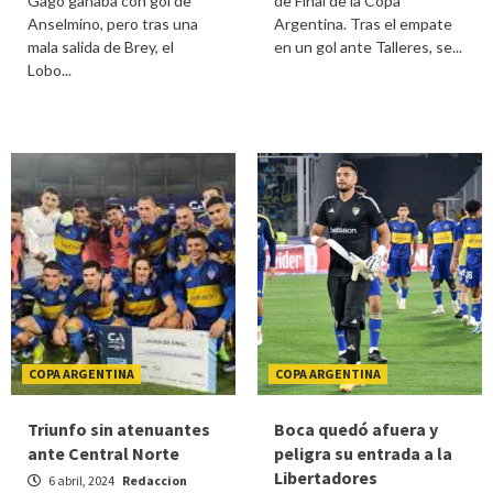
Gago ganaba con gol de
de Final de la Copa
Anselmino, pero tras una
Argentina. Tras el empate
mala salida de Brey, el
en un gol ante Talleres, se...
Lobo...
COPA ARGENTINA
COPA ARGENTINA
Triunfo sin atenuantes
Boca quedó afuera y
ante Central Norte
peligra su entrada a la
Libertadores
6 abril, 2024
Redaccion