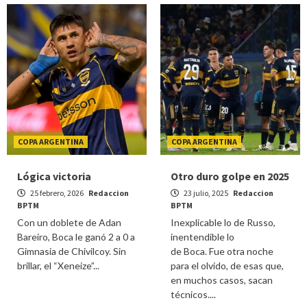
COPA ARGENTINA
COPA ARGENTINA
Lógica victoria
Otro duro golpe en 2025
25 febrero, 2026
Redaccion
23 julio, 2025
Redaccion
BPTM
BPTM
Con un doblete de Adan
Inexplicable lo de Russo,
Bareiro, Boca le ganó 2 a 0 a
inentendible lo
Gimnasia de Chivilcoy. Sin
de Boca. Fue otra noche
brillar, el “Xeneize”...
para el olvido, de esas que,
en muchos casos, sacan
técnicos....