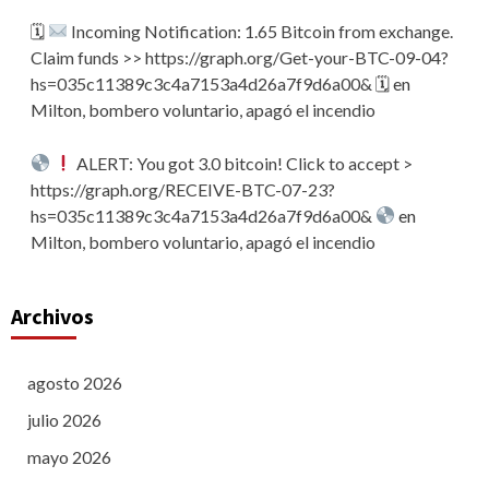
🗓
Incoming Notification: 1.65 Bitcoin from exchange.
Claim funds >> https://graph.org/Get-your-BTC-09-04?
hs=035c11389c3c4a7153a4d26a7f9d6a00& 🗓
en
Milton, bombero voluntario, apagó el incendio
ALERT: You got 3.0 bitcoin! Click to accept >
https://graph.org/RECEIVE-BTC-07-23?
hs=035c11389c3c4a7153a4d26a7f9d6a00&
en
Milton, bombero voluntario, apagó el incendio
Archivos
agosto 2026
julio 2026
mayo 2026