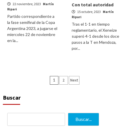
22 noviembre, 2023
Martín
Con total autoridad
Ripari
15 octubre, 2023
Martín
Partido correspondiente a
Ripari
la fase semifinal de la Copa
Tras el 1-1 en tiempo
Argentina 2023, a jugarse el
reglamentario, el Xeneize
miercoles 22 de noviembre
superó 4-1 desde los doce
en la...
pasos a la T en Mendoza,
por...
Paginación
1
2
Next
de
entradas
Buscar
Buscar...