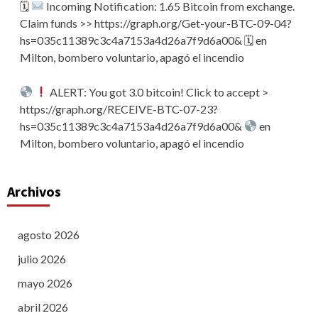
🗓
Incoming Notification: 1.65 Bitcoin from exchange.
Claim funds >> https://graph.org/Get-your-BTC-09-04?
hs=035c11389c3c4a7153a4d26a7f9d6a00& 🗓
en
Milton, bombero voluntario, apagó el incendio
ALERT: You got 3.0 bitcoin! Click to accept >
https://graph.org/RECEIVE-BTC-07-23?
hs=035c11389c3c4a7153a4d26a7f9d6a00&
en
Milton, bombero voluntario, apagó el incendio
Archivos
agosto 2026
julio 2026
mayo 2026
abril 2026