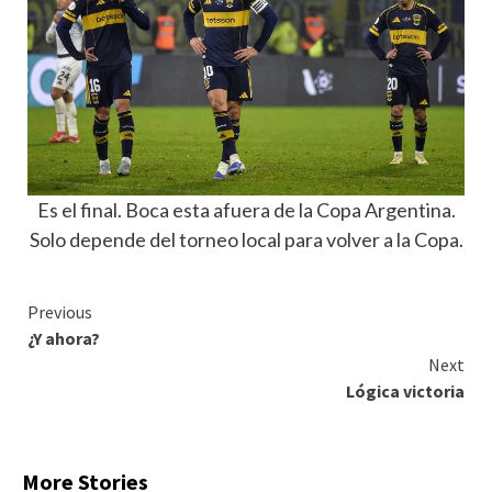
Es el final. Boca esta afuera de la Copa Argentina.
Solo depende del torneo local para volver a la Copa.
Continue
Previous
¿Y ahora?
Reading
Next
Lógica victoria
More Stories