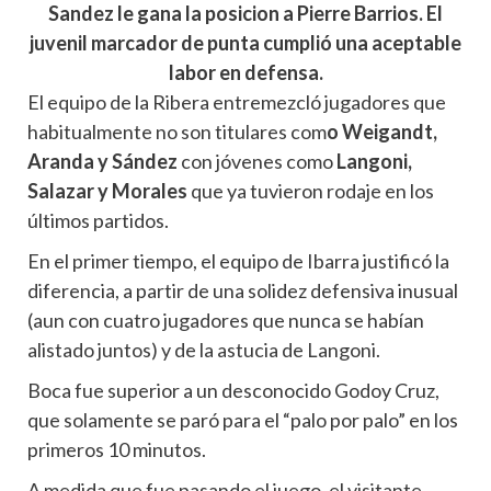
Sandez le gana la posicion a Pierre Barrios. El
juvenil marcador de punta cumplió una aceptable
labor en defensa.
El equipo de la Ribera entremezcló jugadores que
habitualmente no son titulares com
o Weigandt,
Aranda y Sández
con jóvenes como
Langoni,
Salazar y Morales
que ya tuvieron rodaje en los
últimos partidos.
En el primer tiempo, el equipo de Ibarra justificó la
diferencia, a partir de una solidez defensiva inusual
(aun con cuatro jugadores que nunca se habían
alistado juntos) y de la astucia de Langoni.
Boca fue superior a un desconocido Godoy Cruz,
que solamente se paró para el “palo por palo” en los
primeros 10 minutos.
A medida que fue pasando el juego, el visitante