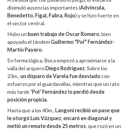
disimuló ausencias importantes (
Advíncula,
Benedetto, Figal, Fabra, Rojo
) y se hizo fuerte en
el sector central.
Hubo un
buen trabajo de Oscar Romero
, bien
apoyado el tándem
Guillermo “Pol” Fernández-
Martín Payero.
En forma lógica, Boca empezó a aproximarse a la
valla del arquero
Diego Rodriguez
. Sobre los
23m.,
un disparo de Varela fue desviado
con
esfuerzo por el guardavallas, mientras que un rato
más tarde
‘Pol’ Fernández lo perdió desde
posición propicia
.
Hasta que a los 40m.,
Langoni recibió un pase que
le otorgó Luis Vázquez, encaró en diagonal y
metió un remate desde 25 metros
, que rozó en un