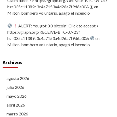
Claim funds >> https://graph.org/Get-your-BTC-09-04?
hs=035c11389c3c4a7153a4d26a7f9d6a00& 🗓
en
Milton, bombero voluntario, apagó el incendio
ALERT: You got 3.0 bitcoin! Click to accept >
https://graph.org/RECEIVE-BTC-07-23?
hs=035c11389c3c4a7153a4d26a7f9d6a00&
en
Milton, bombero voluntario, apagó el incendio
Archivos
agosto 2026
julio 2026
mayo 2026
abril 2026
marzo 2026