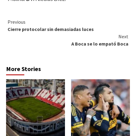
Continue
Previous
Cierre protocolar sin demasiadas luces
Reading
Next
A Boca se lo empató Boca
More Stories