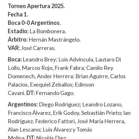
Torneo Apertura 2025.
Fecha 1.
Boca 0-0 Argentinos.
Estadio:
La Bombonera.
Árbitro:
Hernán Mastrángelo.
VAR:
José Carreras.
Boca:
Leandro Brey; Luis Advíncula, Lautaro Di
Lollo, Marcos Rojo, Frank Fabra; Camilo Rey
Domenech, Ander Herrera; Brian Aguirre, Carlos
Palacios, Exequiel Zeballos; Edinson
Cavani.
DT:
Fernando Gago.
Argentinos:
Diego Rodríguez; Leandro Lozano,
Francisco Álvarez, Erik Godoy, Sebastián Prieto; lan
Rodríguez, Federico Fattori, José María Herrera,
Alan Lescano; Luis Álvarez y Tomás
Molina.
DT:
Nicolás Diez.