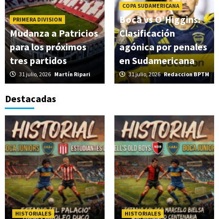
COPA SUDAMERICANA
Boca vs O’Higgins:
PRIMERA DIVISION
Mudanza a Patricios
Clasificación
para los próximos
agónica por penales
tres partidos
en Sudamericana
31 julio, 2026
Martín Ripari
31 julio, 2026
Redaccion BPTM
Destacadas
HISTORIALES
HISTORIALES