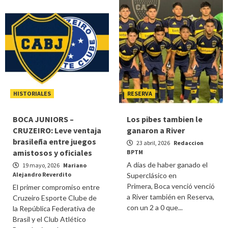
HISTORIALES
RESERVA
BOCA JUNIORS –
Los pibes tambien le
CRUZEIRO: Leve ventaja
ganaron a River
brasileña entre juegos
23 abril, 2026
Redaccion
amistosos y oficiales
BPTM
A días de haber ganado el
19 mayo, 2026
Mariano
Alejandro Reverdito
Superclásico en
Primera, Boca venció venció
El primer compromiso entre
a River también en Reserva,
Cruzeiro Esporte Clube de
con un 2 a 0 que...
la República Federativa de
Brasil y el Club Atlético