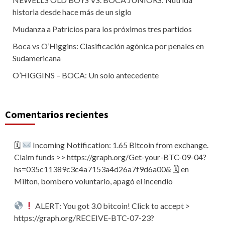
historia desde hace más de un siglo
Mudanza a Patricios para los próximos tres partidos
Boca vs O’Higgins: Clasificación agónica por penales en
Sudamericana
O’HIGGINS – BOCA: Un solo antecedente
Comentarios recientes
🗓
Incoming Notification: 1.65 Bitcoin from exchange.
Claim funds >> https://graph.org/Get-your-BTC-09-04?
hs=035c11389c3c4a7153a4d26a7f9d6a00& 🗓
en
Milton, bombero voluntario, apagó el incendio
ALERT: You got 3.0 bitcoin! Click to accept >
https://graph.org/RECEIVE-BTC-07-23?