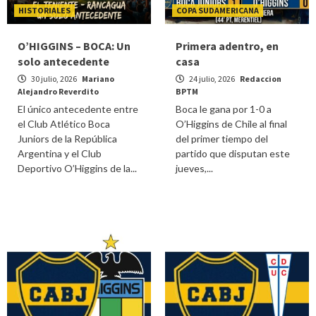
HISTORIALES
COPA SUDAMERICANA
O’HIGGINS – BOCA: Un
Primera adentro, en
solo antecedente
casa
30 julio, 2026
Mariano
24 julio, 2026
Redaccion
Alejandro Reverdito
BPTM
El único antecedente entre
Boca le gana por 1-0 a
el Club Atlético Boca
O’Higgins de Chile al final
Juniors de la República
del primer tiempo del
Argentina y el Club
partido que disputan este
Deportivo O’Higgins de la...
jueves,...