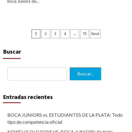
Boca Juniors de...
Paginación
1
2
3
4
…
75
Next
de
entradas
Buscar
Buscar...
Entradas recientes
BOCA JUNIORS vs. ESTUDIANTES DE LA PLATA: Todo
tipo de competencia oficial
NEWELL’S OLD BOYS VS. BOCA JUNIORS: Nutrida