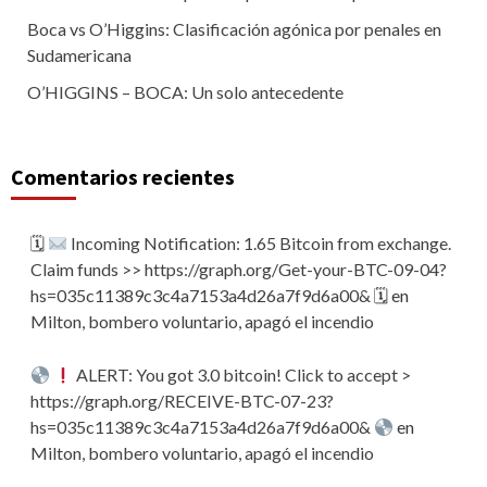
Boca vs O’Higgins: Clasificación agónica por penales en
Sudamericana
O’HIGGINS – BOCA: Un solo antecedente
Comentarios recientes
🗓
Incoming Notification: 1.65 Bitcoin from exchange.
Claim funds >> https://graph.org/Get-your-BTC-09-04?
hs=035c11389c3c4a7153a4d26a7f9d6a00& 🗓
en
Milton, bombero voluntario, apagó el incendio
ALERT: You got 3.0 bitcoin! Click to accept >
https://graph.org/RECEIVE-BTC-07-23?
hs=035c11389c3c4a7153a4d26a7f9d6a00&
en
Milton, bombero voluntario, apagó el incendio