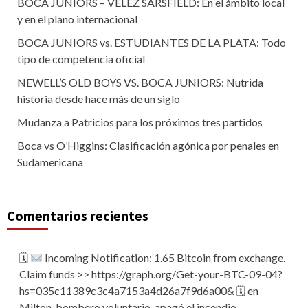
BOCA JUNIORS – VÉLEZ SARSFIELD: En el ámbito local
y en el plano internacional
BOCA JUNIORS vs. ESTUDIANTES DE LA PLATA: Todo
tipo de competencia oficial
NEWELL’S OLD BOYS VS. BOCA JUNIORS: Nutrida
historia desde hace más de un siglo
Mudanza a Patricios para los próximos tres partidos
Boca vs O’Higgins: Clasificación agónica por penales en
Sudamericana
Comentarios recientes
🗓
Incoming Notification: 1.65 Bitcoin from exchange.
Claim funds >> https://graph.org/Get-your-BTC-09-04?
hs=035c11389c3c4a7153a4d26a7f9d6a00& 🗓
en
Milton, bombero voluntario, apagó el incendio