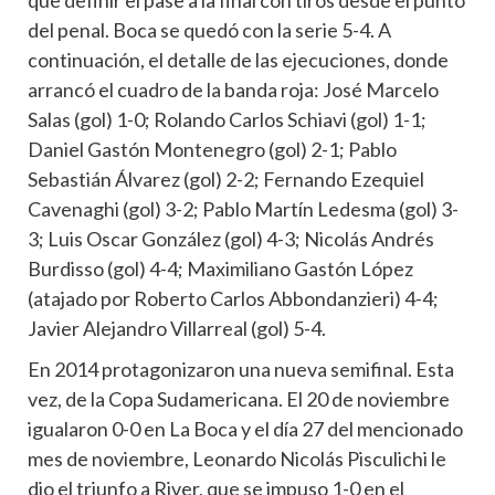
que definir el pase a la final con tiros desde el punto
del penal. Boca se quedó con la serie 5-4. A
continuación, el detalle de las ejecuciones, donde
arrancó el cuadro de la banda roja: José Marcelo
Salas (gol) 1-0; Rolando Carlos Schiavi (gol) 1-1;
Daniel Gastón Montenegro (gol) 2-1; Pablo
Sebastián Álvarez (gol) 2-2; Fernando Ezequiel
Cavenaghi (gol) 3-2; Pablo Martín Ledesma (gol) 3-
3; Luis Oscar González (gol) 4-3; Nicolás Andrés
Burdisso (gol) 4-4; Maximiliano Gastón López
(atajado por Roberto Carlos Abbondanzieri) 4-4;
Javier Alejandro Villarreal (gol) 5-4.
En 2014 protagonizaron una nueva semifinal. Esta
vez, de la Copa Sudamericana. El 20 de noviembre
igualaron 0-0 en La Boca y el día 27 del mencionado
mes de noviembre, Leonardo Nicolás Pisculichi le
dio el triunfo a River, que se impuso 1-0 en el