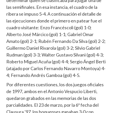
determinar quién se clasificaba para jugar una de
las semifinales. En esa instancia, el cuadro de la
ribera se impuso 5-4. A continuación el detalle de
las ejecuciones donde el primero en patear fue el
cuadro visitante: Enzo Francéscoli (gol) 1-0;
Alberto José Márcico (gol) 1-1; Gabriel Omar
Amato (gol) 2-1; Rubén Fernando Da Silva (gol) 2-2;
Guillermo Daniel Rivarola (gol) 3-2; Silvio Gabriel
Rudman (gol) 3-3; Walter Gustavo Silvani (gol) 4-3;
Roberto Miguel Acuña (gol) 4-4; Sergio Ángel Berti
(atajado por Carlos Fernando Navarro Montoya) 4-
4; Fernando Andrés Gamboa (gol) 4-5.
Por diferentes cuestiones, los dos juegos oficiales
de 1997, ambos en el Antonio Vespucio Liberti,
quedaron grabados en las memorias de las dos
parcialidades. El 23 de marzo, por la 6ª fecha del
Clausura ’97, los boquenses ganaban 3-0 con