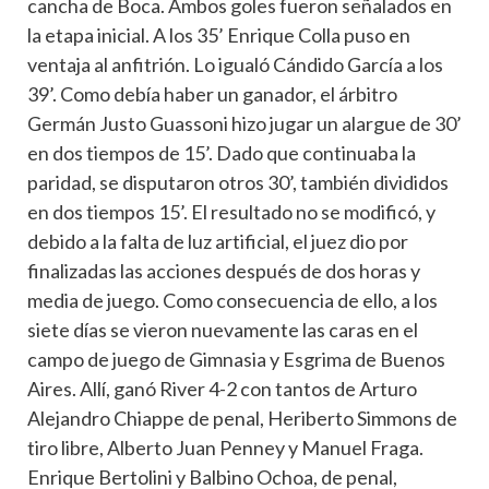
cancha de Boca. Ambos goles fueron señalados en
la etapa inicial. A los 35’ Enrique Colla puso en
ventaja al anfitrión. Lo igualó Cándido García a los
39’. Como debía haber un ganador, el árbitro
Germán Justo Guassoni hizo jugar un alargue de 30’
en dos tiempos de 15’. Dado que continuaba la
paridad, se disputaron otros 30’, también divididos
en dos tiempos 15’. El resultado no se modificó, y
debido a la falta de luz artificial, el juez dio por
finalizadas las acciones después de dos horas y
media de juego. Como consecuencia de ello, a los
siete días se vieron nuevamente las caras en el
campo de juego de Gimnasia y Esgrima de Buenos
Aires. Allí, ganó River 4-2 con tantos de Arturo
Alejandro Chiappe de penal, Heriberto Simmons de
tiro libre, Alberto Juan Penney y Manuel Fraga.
Enrique Bertolini y Balbino Ochoa, de penal,